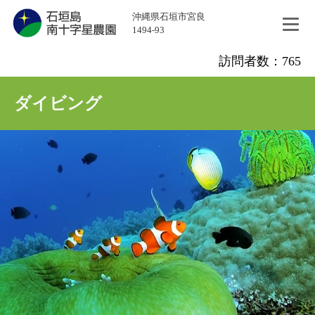
沖縄県石垣市宮良
1494-93
訪問者数：765
ダイビング