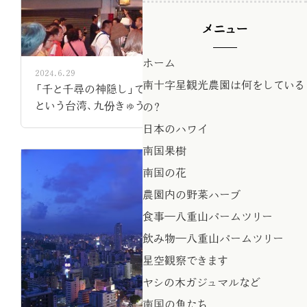
メニュー
ホーム
2024.6.29
南十字星観光農園は何をしている
「千と千尋の神隠し」で参考にしたのではないか
という台湾、九份きゅうふん
の？
日本のハワイ
南国果樹
南国の花
農園内の野菜ハーブ
食事―八重山パームツリー
飲み物―八重山パームツリー
星空観察できます
ヤシの木ガジュマルなど
南国の魚たち