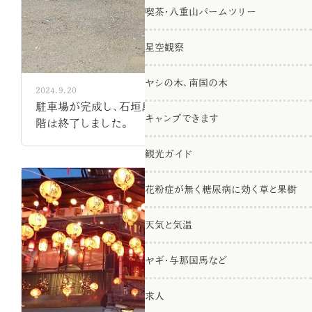
喫茶・八重山パームツリー
星空観察
ヤシの木、南国の木
2024.9.20
駐車場が完成し、石垣島南十字星農園は、第一段
キャンプできます
階は終了しました。
観光ガイド
花粉症が無く糖尿病に効く草と果樹
天気と気温
ヤギ・与那国馬など
求人