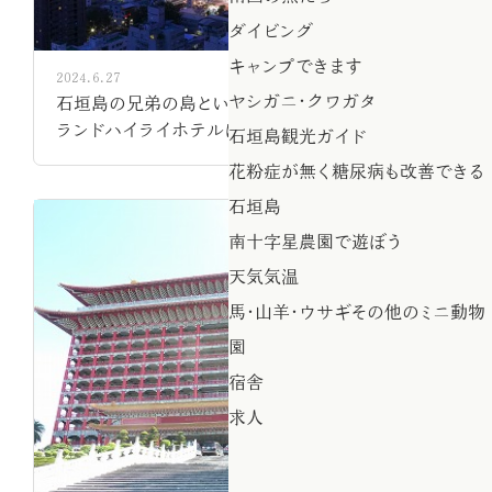
ダイビング
キャンプできます
2024.6.27
ヤシガニ・クワガタ
石垣島の兄弟の島といわれている、台湾。高雄グ
ランドハイライホテルに泊まった。
石垣島観光ガイド
花粉症が無く糖尿病も改善できる
石垣島
南十字星農園で遊ぼう
天気気温
馬・山羊・ウサギその他のミニ動物
園
宿舎
求人