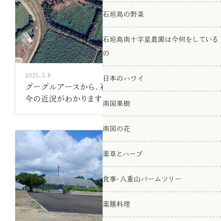
石垣島の野菜
石垣島南十字星農園は今何をしている
の
2025.3.8
日本のハワイ
グーグルアースから、石垣島南十字星観光農園、
今の近況がわかります。
南国果樹
南国の花
薬草とハーブ
食事・八重山パームツリー
薬膳料理