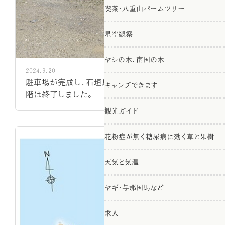
喫茶・八重山パームツリー
星空観察
ヤシの木、南国の木
2024.9.20
駐車場が完成し、石垣島南十字星農園は、第一段
キャンプできます
階は終了しました。
観光ガイド
花粉症が無く糖尿病に効く草と果樹
天気と気温
ヤギ・与那国馬など
求人