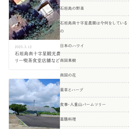
石垣島の野菜
石垣島南十字星農園は今何をしている
の
日本のハワイ
2025.3.12
石垣島南十字星観光農園、YAEYAMAパームツ
リー喫茶食堂店舗などの配置
南国果樹
南国の花
薬草とハーブ
食事・八重山パームツリー
薬膳料理