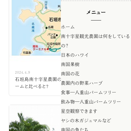
メニュー
ホーム
南十字星観光農園は何をしている
の？
日本のハワイ
南国果樹
2024.4.9
南国の花
石垣島南十字星農園の広さってどうなの。東京ド
農園内の野菜ハーブ
ームと比べると?
食事―八重山パームツリー
飲み物―八重山パームツリー
星空観察できます
ヤシの木ガジュマルなど
南国の魚たち