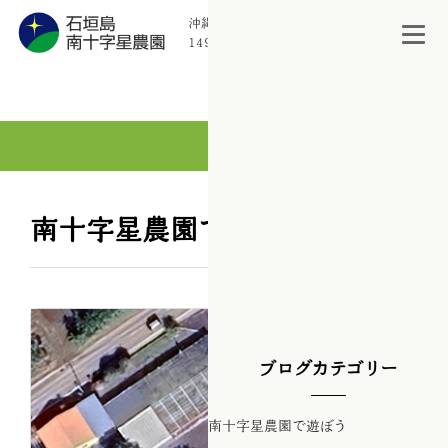
沖縄県石垣市宮良
1494-93
訪問者数：261
南十字星農園で遊ぼう
ブログカテゴリー
南十字星農園で遊ぼう