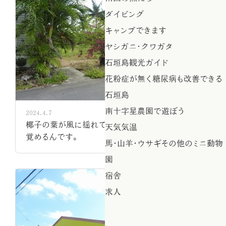
ダイビング
キャンプできます
ヤシガニ・クワガタ
石垣島観光ガイド
花粉症が無く糖尿病も改善できる
石垣島
南十字星農園で遊ぼう
2024.4.7
椰子の葉が風に揺れていて、朝、さわやかに目が
天気気温
覚めるんです。
馬・山羊・ウサギその他のミニ動物
園
宿舎
求人